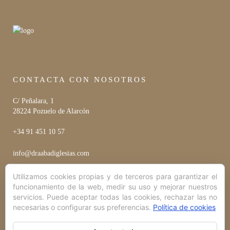
CONTACTA CON NOSOTROS
C/ Peñalara, 1
28224 Pozuelo de Alarcón
+34 91 451 10 57
info@draabadiglesias.com
Utilizamos cookies propias y de terceros para garantizar el
funcionamiento de la web, medir su uso y mejorar nuestros
HORARIO
servicios. Puede aceptar todas las cookies, rechazar las no
necesarias o configurar sus preferencias.
Política de cookies
Lunes a Viernes
10:00 hrs - 20:00 hrs